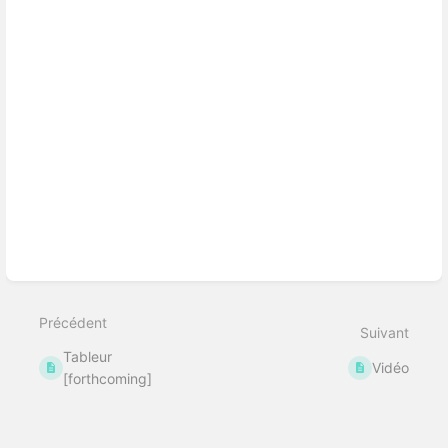
Précédent
Suivant
Tableur
Vidéo
[forthcoming]