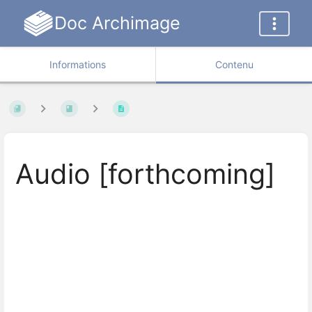
Doc Archimage
Informations
Contenu
Audio [forthcoming]
Entrer
en
mode
de
sélection
de
section