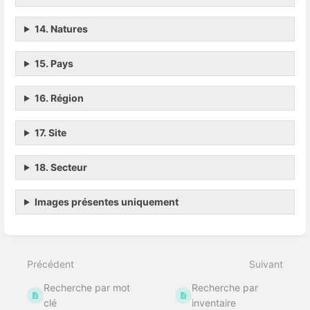
14. Natures
15. Pays
16. Région
17. Site
18. Secteur
Images présentes uniquement
Entrer
en
mode
Précédent
Suivant
de
sélection
Recherche par mot
Recherche par
de
section
clé
inventaire