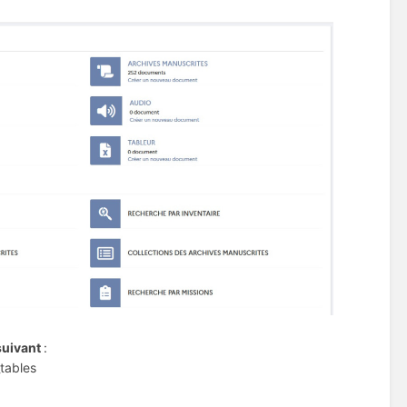
 suivant
:
tables