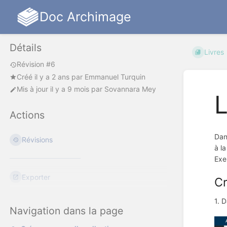
Doc Archimage
Détails
Livres
Révision #6
Créé
il y a 2 ans
par
Emmanuel Turquin
Mis à jour
il y a 9 mois
par
Sovannara Mey
L
Actions
Dan
Révisions
à l
Exe
Exporter
Cr
1. D
Navigation dans la page