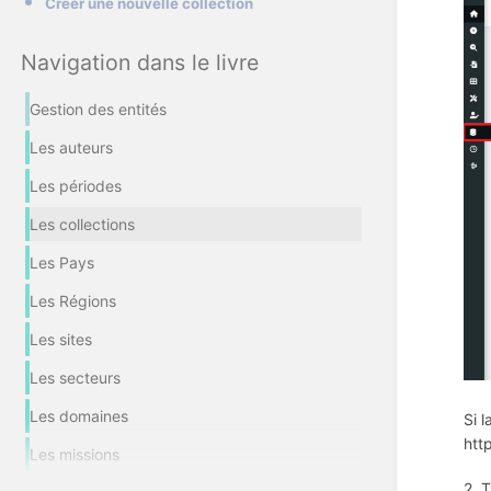
Créer une nouvelle collection
Navigation dans le livre
Gestion des entités
Les auteurs
Les périodes
Les collections
Les Pays
Les Régions
Les sites
Les secteurs
Les domaines
Si 
htt
Les missions
2. 