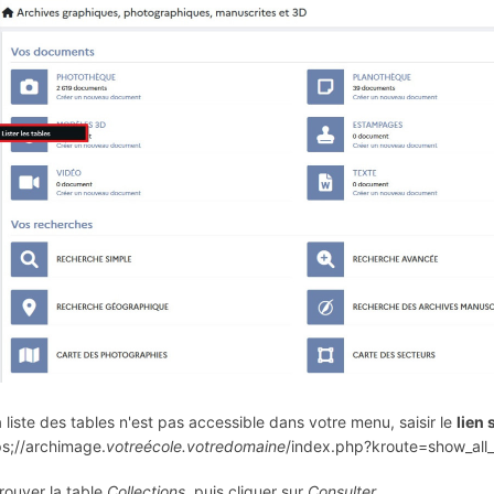
la liste des tables n'est pas accessible dans votre menu, saisir le
lien
ps;//archimage.
votreécole.votredomaine
/index.php?kroute=show_all_
Trouver la table
Collections
, puis cliquer sur
Consulter