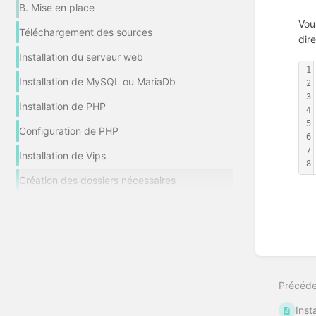
B. Mise en place
Vou
Téléchargement des sources
dir
Installation du serveur web
1
Installation de MySQL ou MariaDb
2
3
Installation de PHP
4
5
Configuration de PHP
6
7
Installation de Vips
8
Création des dossiers nécessaires
Entrer
en
mode
Précéde
de
sélecti
Inst
de