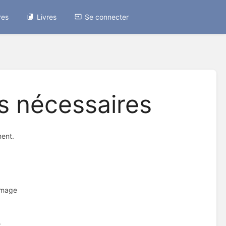
res
Livres
Se connecter
s nécessaires
ment.
image
.