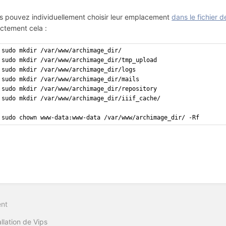
s pouvez individuellement choisir leur emplacement
dans le fichier 
ectement cela :
sudo mkdir /var/www/archimage_dir/
sudo mkdir /var/www/archimage_dir/tmp_upload
sudo mkdir /var/www/archimage_dir/logs
sudo mkdir /var/www/archimage_dir/mails
sudo mkdir /var/www/archimage_dir/repository
sudo mkdir /var/www/archimage_dir/iiif_cache/
sudo chown www-data:www-data /var/www/archimage_dir/ -Rf
nt
on
allation de Vips