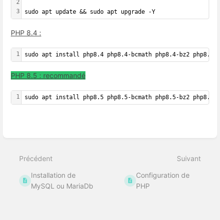
2
3
sudo apt update && sudo apt upgrade -Y
PHP 8.4 :
1
sudo apt install php8.4 php8.4-bcmath php8.4-bz2 php8.4-
PHP 8.5 : recommandé
1
sudo apt install php8.5 php8.5-bcmath php8.5-bz2 php8.5-
Entrer
en
mode
de
sélection
Précédent
Suivant
de
section
Installation de
Configuration de
MySQL ou MariaDb
PHP