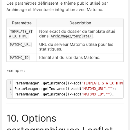
Ces paramètres définissent le thème public utilisé par
Archimage et l’éventuelle intégration avec Matomo.
Paramètre
Description
Nom exact du dossier de template situé
TEMPLATE_ST
dans
.
ATIC_HTML
Archimage2/template/
URL du serveur Matomo utilisé pour les
MATOMO_URL
statistiques.
Identifiant du site dans Matomo.
MATOMO_ID
Exemple :
1
ParamManager::getInstance()->add(
"TEMPLATE_STATIC_HTML"
,
2
ParamManager::getInstance()->add(
"MATOMO_URL"
,
""
);
3
ParamManager::getInstance()->add(
"MATOMO_ID"
,
""
);
10. Options