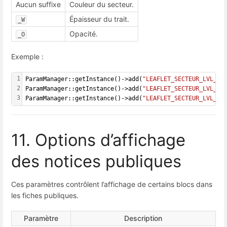
Aucun suffixe
Couleur du secteur.
Épaisseur du trait.
_W
Opacité.
_O
Exemple :
1
ParamManager::getInstance()->add(
"LEAFLET_SECTEUR_LVL_2"
2
ParamManager::getInstance()->add(
"LEAFLET_SECTEUR_LVL_2_
3
ParamManager::getInstance()->add(
"LEAFLET_SECTEUR_LVL_2_
11. Options d’affichage
des notices publiques
Ces paramètres contrôlent l’affichage de certains blocs dans
les fiches publiques.
Paramètre
Description