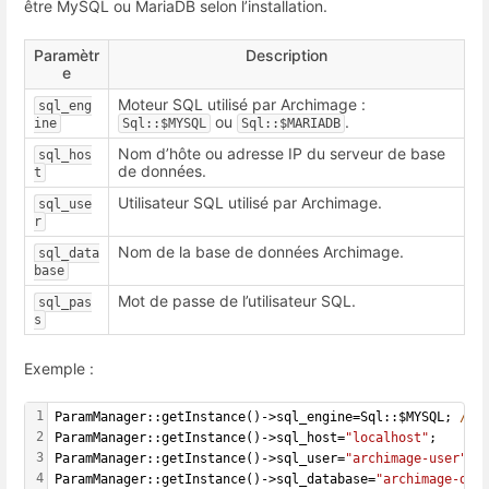
être MySQL ou MariaDB selon l’installation.
Paramètr
Description
e
Moteur SQL utilisé par Archimage :
sql_eng
ou
.
ine
Sql::$MYSQL
Sql::$MARIADB
Nom d’hôte ou adresse IP du serveur de base
sql_hos
de données.
t
Utilisateur SQL utilisé par Archimage.
sql_use
r
Nom de la base de données Archimage.
sql_data
base
Mot de passe de l’utilisateur SQL.
sql_pas
s
Exemple :
1
ParamManager::getInstance()->sql_engine=Sql::$MYSQL; 
/* 
2
ParamManager::getInstance()->sql_host=
"localhost"
;
3
ParamManager::getInstance()->sql_user=
"archimage-user"
;
4
ParamManager::getInstance()->sql_database=
"archimage-dat