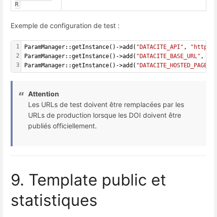
R
Exemple de configuration de test :
1
ParamManager::getInstance()->add(
"DATACITE_API"
, 
"https:
2
ParamManager::getInstance()->add(
"DATACITE_BASE_URL"
, 
"h
3
ParamManager::getInstance()->add(
"DATACITE_HOSTED_PAGES"
Attention
Les URLs de test doivent être remplacées par les
URLs de production lorsque les DOI doivent être
publiés officiellement.
9. Template public et
statistiques