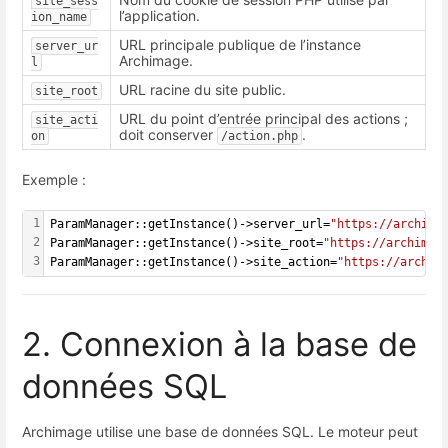
site_sess
l’application.
ion_name
URL principale publique de l’instance
server_ur
Archimage.
l
URL racine du site public.
site_root
URL du point d’entrée principal des actions ;
site_acti
doit conserver
.
on
/action.php
Exemple :
1
ParamManager::getInstance()->server_url=
"https://archima
2
ParamManager::getInstance()->site_root=
"https://archimag
3
ParamManager::getInstance()->site_action=
"https://archim
2. Connexion à la base de
données SQL
Archimage utilise une base de données SQL. Le moteur peut