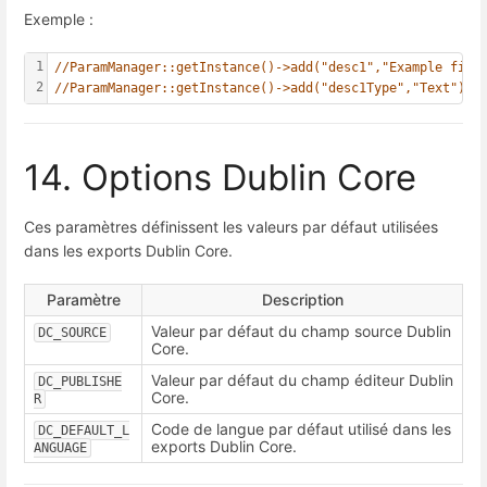
Exemple :
1
//ParamManager::getInstance()->add("desc1","Example fiel
2
//ParamManager::getInstance()->add("desc1Type","Text");
14. Options Dublin Core
Ces paramètres définissent les valeurs par défaut utilisées
dans les exports Dublin Core.
Paramètre
Description
Valeur par défaut du champ source Dublin
DC_SOURCE
Core.
Valeur par défaut du champ éditeur Dublin
DC_PUBLISHE
Core.
R
Code de langue par défaut utilisé dans les
DC_DEFAULT_L
exports Dublin Core.
ANGUAGE