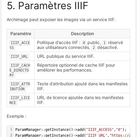
5. Paramètres IIIF
Archimage peut exposer les images via un service IIIF.
Paramètre
Description
Politique d’accès IIIF :
public,
réservé
IIIF_ACCE
0
1
aux utilisateurs connectés,
désactivé.
SS
2
URL publique du service IIIF.
IIIF_URL
Répertoire optionnel de cache IIIF pour
IIIF_CACH
améliorer les performances.
E_DIRECTO
RY
Texte d’attribution ajouté dans les manifestes
IIIF_ATTR
IIIF.
IBUTION
URL de licence ajoutée dans les manifestes
IIIF_LICE
IIIF.
NCE
Exemple :
1
ParamManager::getInstance()->add(
"IIIF_ACCESS"
,
"0"
);
2
ParamManager::getInstance()->add(
"IIIF_URL"
,
"https://arc