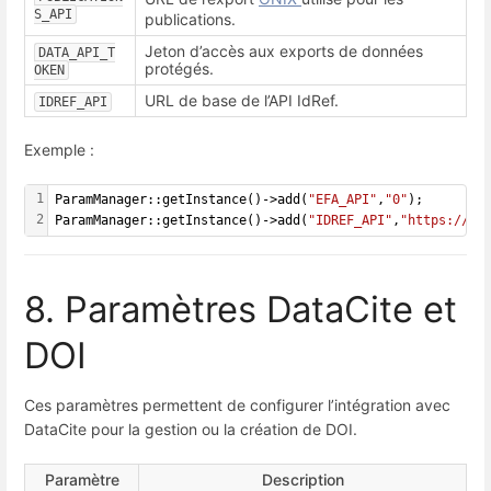
S_API
publications.
Jeton d’accès aux exports de données
DATA_API_T
protégés.
OKEN
URL de base de l’API IdRef.
IDREF_API
Exemple :
1
ParamManager::getInstance()->add(
"EFA_API"
,
"0"
);
2
ParamManager::getInstance()->add(
"IDREF_API"
,
"https://ww
8. Paramètres DataCite et
DOI
Ces paramètres permettent de configurer l’intégration avec
DataCite pour la gestion ou la création de DOI.
Paramètre
Description