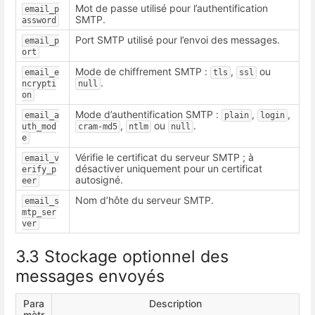
Mot de passe utilisé pour l’authentification
email_p
SMTP.
assword
Port SMTP utilisé pour l’envoi des messages.
email_p
ort
Mode de chiffrement SMTP :
,
ou
email_e
tls
ssl
.
ncrypti
null
on
Mode d’authentification SMTP :
,
,
email_a
plain
login
,
ou
.
uth_mod
cram-md5
ntlm
null
e
Vérifie le certificat du serveur SMTP ; à
email_v
désactiver uniquement pour un certificat
erify_p
autosigné.
eer
Nom d’hôte du serveur SMTP.
email_s
mtp_ser
ver
3.3 Stockage optionnel des
messages envoyés
Para
Description
mètr