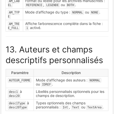
Format du libellé pour les archives manuscrites :
AM_LAB
,
ou
.
EL
REFERENCE
LEGENDE
BOTH
Mode d’affichage du type :
ou
.
AM_TYP
NORMAL
NONE
E
Affiche l’arborescence complète dans la fiche :
AM_TRE
activé.
E_FULL
1
13. Auteurs et champs
descriptifs personnalisés
Paramètre
Description
Mode d’affichage des auteurs :
AUTEUR_FORME
NORMAL
ou
.
IDREF
à
Libellés personnalisés optionnels pour les
desc1
champs de description.
desc20
à
Types optionnels des champs
desc1Type
personnalisés :
,
ou
.
desc20Type
Int
Text
TextArea