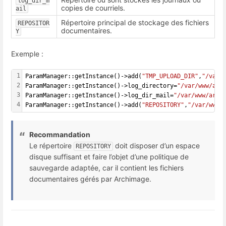
log_dir_m
copies de courriels.
ail
Répertoire principal de stockage des fichiers
REPOSITOR
documentaires.
Y
Exemple :
1
ParamManager::getInstance()->add(
"TMP_UPLOAD_DIR"
,
"/var/
2
ParamManager::getInstance()->log_directory=
"/var/www/arc
3
ParamManager::getInstance()->log_dir_mail=
"/var/www/arch
4
ParamManager::getInstance()->add(
"REPOSITORY"
,
"/var/www/
Recommandation
Le répertoire
doit disposer d’un espace
REPOSITORY
disque suffisant et faire l’objet d’une politique de
sauvegarde adaptée, car il contient les fichiers
documentaires gérés par Archimage.