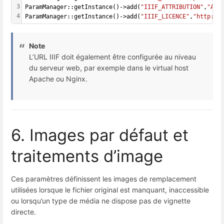
3
ParamManager::getInstance()->add(
"IIIF_ATTRIBUTION"
,
"Arc
4
ParamManager::getInstance()->add(
"IIIF_LICENCE"
,
"http://
Note
L’URL IIIF doit également être configurée au niveau
du serveur web, par exemple dans le virtual host
Apache ou Nginx.
6. Images par défaut et
traitements d’image
Ces paramètres définissent les images de remplacement
utilisées lorsque le fichier original est manquant, inaccessible
ou lorsqu’un type de média ne dispose pas de vignette
directe.