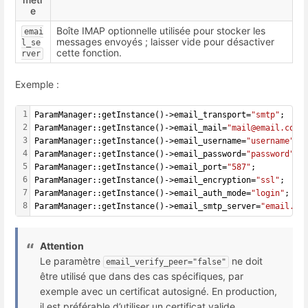
e
Boîte IMAP optionnelle utilisée pour stocker les
emai
messages envoyés ; laisser vide pour désactiver
l_se
cette fonction.
rver
Exemple :
1
ParamManager::getInstance()->email_transport=
"smtp"
;
2
ParamManager::getInstance()->email_mail=
"mail@email.com"
3
ParamManager::getInstance()->email_username=
"username"
;
4
ParamManager::getInstance()->email_password=
"password"
;
5
ParamManager::getInstance()->email_port=
"587"
;
6
ParamManager::getInstance()->email_encryption=
"ssl"
;
7
ParamManager::getInstance()->email_auth_mode=
"login"
;
8
ParamManager::getInstance()->email_smtp_server=
"email.co
Attention
Le paramètre
ne doit
email_verify_peer="false"
être utilisé que dans des cas spécifiques, par
exemple avec un certificat autosigné. En production,
il est préférable d’utiliser un certificat valide.