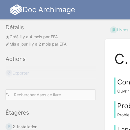
Doc Archimage
Détails
Livres
Créé
il y a 4 mois
par
EFA
Mis à jour
il y a 2 mois
par
EFA
C.
Actions
Exporter
Conf
Ouvrir
Pro
Étagères
Problè
2. Installation
Lan