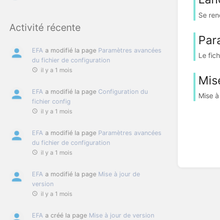
Se ren
Activité récente
Par
EFA
a modifié la page
Paramètres avancées
Le fic
du fichier de configuration
il y a 1 mois
Mis
EFA
a modifié la page
Configuration du
Mise à
fichier config
il y a 1 mois
EFA
a modifié la page
Paramètres avancées
du fichier de configuration
il y a 1 mois
EFA
a modifié la page
Mise à jour de
version
il y a 1 mois
EFA
a créé la page
Mise à jour de version