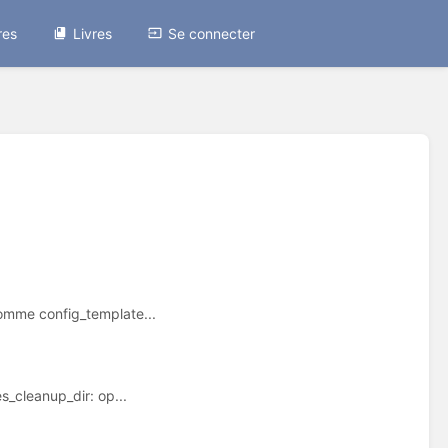
res
Livres
Se connecter
nomme config_template...
s_cleanup_dir: op...