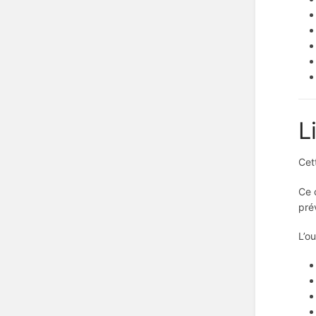
L
Cet
Ce 
pré
L’o