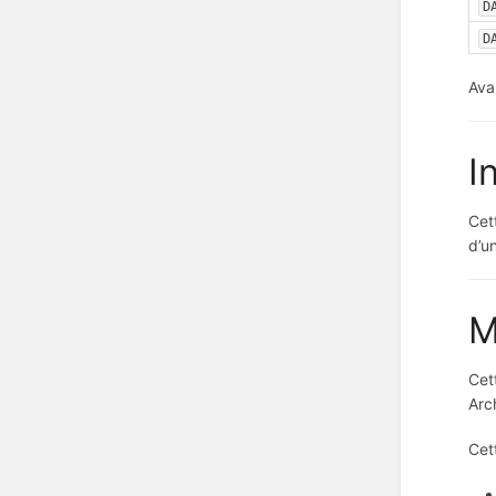
D
D
Ava
I
Cet
d’u
M
Cet
Arc
Cet