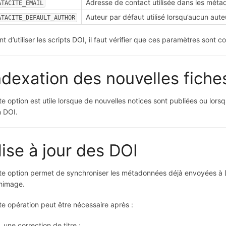
Adresse de contact utilisée dans les mét
ATACITE_EMAIL
Auteur par défaut utilisé lorsqu’aucun aute
ATACITE_DEFAULT_AUTHOR
nt d’utiliser les scripts DOI, il faut vérifier que ces paramètres sont 
ndexation des nouvelles fiche
te option est utile lorsque de nouvelles notices sont publiées ou lorsqu
n DOI.
ise à jour des DOI
te option permet de synchroniser les métadonnées déjà envoyées à D
himage.
te opération peut être nécessaire après :
une correction de titre ;