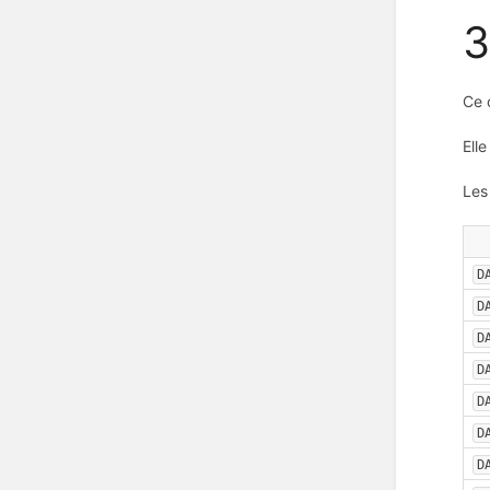
3
Ce 
Ell
Les
D
D
D
D
D
D
D