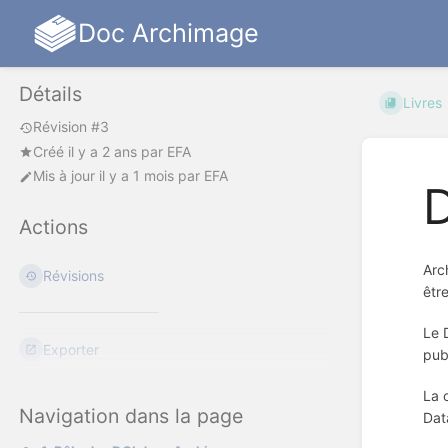
Doc Archimage
Détails
Livres
Révision #3
Créé
il y a 2 ans
par
EFA
Mis à jour
il y a 1 mois
par
EFA
D
Actions
Arc
Révisions
êtr
Le 
Exporter
pub
La 
Navigation dans la page
Dat