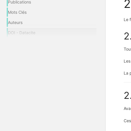
2
Publications
Mots Clés
Le 
Auteurs
2
DOI - Datacite
Tou
Les
La 
2
Ava
Ces