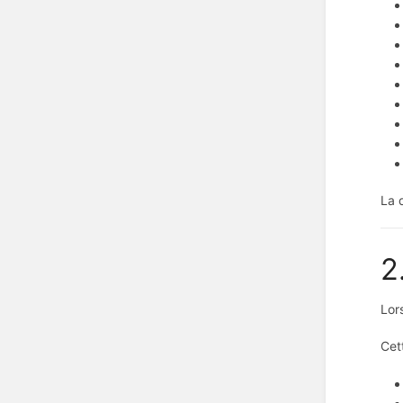
La 
2
Lor
Cet