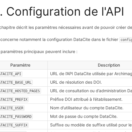
. Configuration de l'API
chapitre décrit les paramètres nécessaires avant de pouvoir créer d
e concerne notamment la configuration DataCite dans le fichier
confi
 paramètres principaux peuvent inclure :
Paramètre
Description
URL de l’API DataCite utilisée par Archima
ATACITE_API
URL de résolution des DOI.
ATACITE_BASE_URL
URL de consultation ou d’administration Da
ATACITE_HOSTED_PAGES
Préfixe DOI attribué à l’établissement.
ATACITE_PREFIX
Nom d’utilisateur du compte DataCite.
ATACITE_USER
Mot de passe du compte DataCite.
ATACITE_PASSWORD
Suffixe ou modèle de suffixe utilisé pour l
ATACITE_SUFFIX