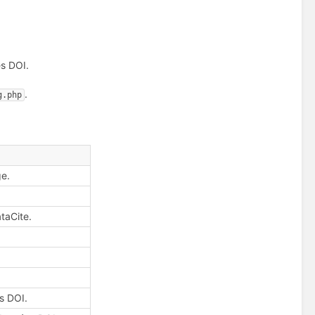
es DOI.
.
g.php
ge.
taCite.
es DOI.