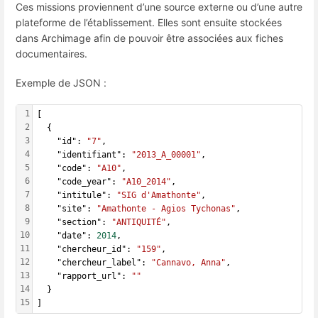
Ces missions proviennent d’une source externe ou d’une autre
plateforme de l’établissement. Elles sont ensuite stockées
dans Archimage afin de pouvoir être associées aux fiches
documentaires.
Exemple de JSON :
1
[
2
  {
3
    "id": 
"7"
,
4
    "identifiant": 
"2013_A_00001"
,
5
    "code": 
"A10"
,
6
    "code_year": 
"A10_2014"
,
7
    "intitule": 
"SIG d'Amathonte"
,
8
    "site": 
"Amathonte - Agios Tychonas"
,
9
    "section": 
"ANTIQUITÉ"
,
10
    "date": 
2014
,
11
    "chercheur_id": 
"159"
,
12
    "chercheur_label": 
"Cannavo, Anna"
,
13
    "rapport_url": 
""
14
  }
15
]