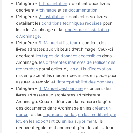
L’étagère «
1. Présentation
» contient deux livres
décrivant
Archimage
et
sa documentation
.
L’étagère «
2. Installation
» contient deux livres
détaillant les
conditions techniques requises
pour
installer Archimage et la
procédure d’installation
d’Archimage
.
L’étagère «
3. Manuel utilisateur
» contient des
livres adressés aux visiteurs d’Archimage. Ceux-ci
décrivent
les types de données accessibles
dans
Archimage,
les différentes manières de réaliser des
recherches
parmi celles-ci,
les outils d’indexation
mis en place et les mécaniques mises en place pour
assurer le remploi et l’
interopérabilité des données
.
L’étagère «
4. Manuel gestionnaire
» contient des
livres adressés aux archivistes administrant
Archimage. Ceux-ci décrivent la manière de gérer
des documents dans Archimage en les
créant un
par un
, en les
important par lot
,
en les modifiant par
lot
,
en les exportant
ou
en les supprimant
. Ils
décrivent également comment gérer les utilisateurs,